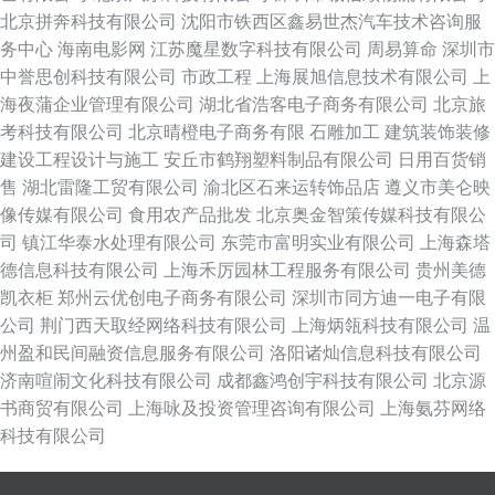
北京拼奔科技有限公司
沈阳市铁西区鑫易世杰汽车技术咨询服
务中心
海南电影网
江苏魔星数字科技有限公司
周易算命
深圳市
中誉思创科技有限公司
市政工程
上海展旭信息技术有限公司
上
海夜蒲企业管理有限公司
湖北省浩客电子商务有限公司
北京旅
考科技有限公司
北京晴橙电子商务有限
石雕加工
建筑装饰装修
建设工程设计与施工
安丘市鹤翔塑料制品有限公司
日用百货销
售
湖北雷隆工贸有限公司
渝北区石来运转饰品店
遵义市美仑映
像传媒有限公司
食用农产品批发
北京奥金智策传媒科技有限公
司
镇江华泰水处理有限公司
东莞市富明实业有限公司
上海森塔
德信息科技有限公司
上海禾厉园林工程服务有限公司
贵州美德
凯衣柜
郑州云优创电子商务有限公司
深圳市同方迪一电子有限
公司
荆门西天取经网络科技有限公司
上海炳瓴科技有限公司
温
州盈和民间融资信息服务有限公司
洛阳诸灿信息科技有限公司
济南喧闹文化科技有限公司
成都鑫鸿创宇科技有限公司
北京源
书商贸有限公司
上海咏及投资管理咨询有限公司
上海氨芬网络
科技有限公司