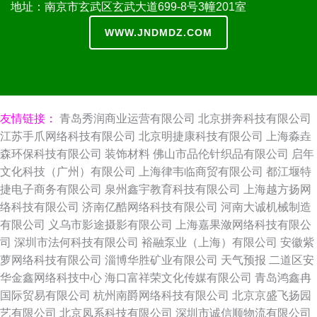
地址：南京市玄武区玄武大道699-8号3幢201室
WWW.JNDMDZ.COM
友情链接：
青岛秀润商业运营有限公司
北京拼奔科技有限公司
江苏手爪网络科技有限公司
北京明捷康科技有限公司
上海淼垚
森环保科技有限公司
装饰材料
佛山市品伦针织品有限公司
启年
文化科技（广州）有限公司
上海律韦临商贸有限公司
都江堰特
捷电子商务有限公司
泉州鑫宇教育科技有限公司
上海越方扬网
络科技有限公司
济南亿酷网络科技有限公司
河南大诚机械制造
有限公司
义乌市影途摄影有限公司
上海嘉果潋网络科技有限公
司
深圳市法何科技有限公司
裕融泵业（上海）有限公司
安徽紫
萝网络科技有限公司
淄博华胜矿业有限公司
天气预报
二道区安
华金鑫网络科技中心
海口富祥荣文化传媒有限公司
青岛鸿鑫冉
国际贸易有限公司
杭州南爵网络科技有限公司
北京京盛飞扬园
艺有限公司
北京凤系科技有限公司
深圳市诚信顺物流有限公司